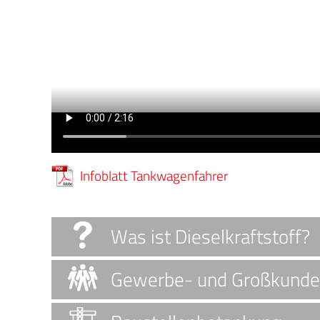
Infoblatt Tankwagenfahrer
Was ist Dieselkraftstoff?
Gewerbe- und Großkund