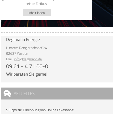
keinen Einfluss.
Inhalt laden
Deglmann Energie
Hinterm Rangierbahnhof 24
92637 Weiden
Mail:
info@deglmann.de
09 61 - 4 71 00-0
Wir beraten Sie gerne!
AKTUELLES
5 Tipps zur Erkennung von Online Fakeshops!